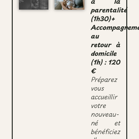
à la
parentalité
(1h30)+
Accompagneme
au
retour à
domicile
(1h) : 120
€
Préparez
vous
accueillir
votre
nouveau-
né et
bénéficiez