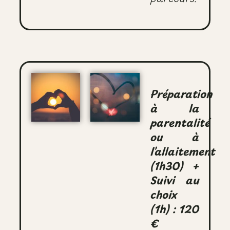
Préparation
à la
parentalité
ou à
l’allaitement
(1h30) +
Suivi au
choix
(1h) : 120
€