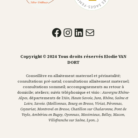
Copyright © 2024 Tous droits réservés Elodie VAN
DORT
Conseillère en allaitement maternel et périnatalité;
consultations pré-natal; consultations allaitement maternel;
consultations sommeil; accompagnements au retour à
domicile; ateliers; suivis téléphonique et visio :
Auvergne Rhône-
Alpes
, départements de l
‘Ain
,
Haute Savoie
,
Jura
,
Rhône
,
Saône et
Loire
,
Savoie
. (
Meillonnas
,
Bourg en Bresse
,
Viriat
,
Péronnas
,
Ceyzeriat
,
Montrevel en Bresse
,
Chatillon sur Chalaronne
,
Pont de
Veyle
,
Ambérieu en Bugey
,
Oyonnax
,
Meximieux
,
Belley
,
Macon
,
Villefranche sur Saône
,
Lyon
…)