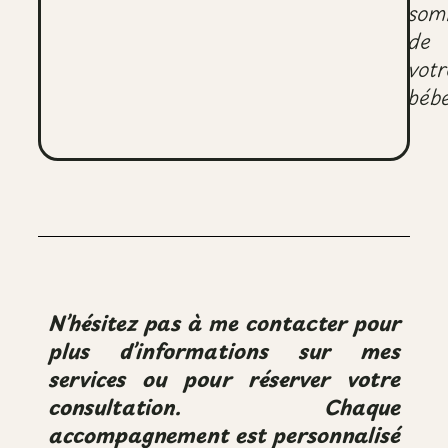
som
de
votr
bébé
N’hésitez pas à me contacter pour
plus d’informations sur mes
services ou pour réserver votre
consultation. Chaque
accompagnement est personnalisé