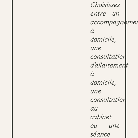
Choisissez
entre un
accompagneme
à
domicile,
une
consultation
d’allaitement
à
domicile,
une
consultation
au
cabinet
ou une
séance