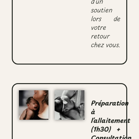
d’un
soutien
lors de
votre
retour
chez vous.
Préparation
à
l’allaitement
(1h30) +
Consultation