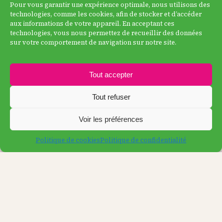
Pour vous garantir une expérience optimale, nous utilisons des
technologies, comme les cookies, afin de stocker et d’accéder
aux informations de votre appareil. En acceptant ces
technologies, vous nous permettez de recueillir des données
sur votre comportement de navigation sur notre site.
Tout accepter
Tout refuser
Voir les préférences
Politique de cookies
Politique de confidentialité
Copyright © 2024 Tous droits réservés Elodie VAN
DORT
Conseillère en allaitement maternel et périnatalité;
consultations pré-natal; consultations allaitement maternel;
consultations sommeil; accompagnements au retour à